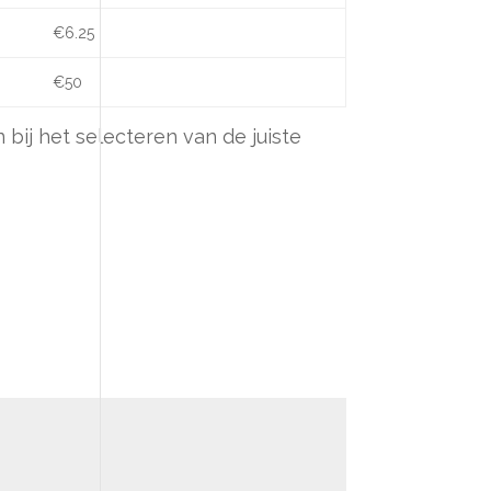
€6.25
€50
ij het selecteren van de juiste