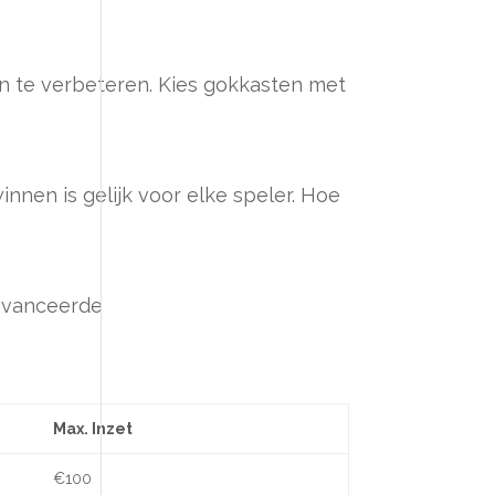
en te verbeteren. Kies gokkasten met
nnen is gelijk voor elke speler. Hoe
eavanceerde
Max. Inzet
€100