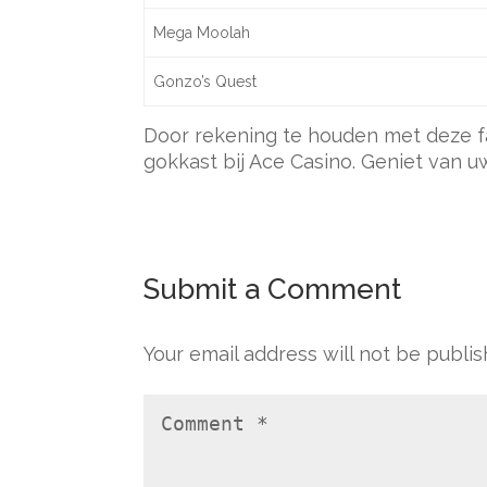
Mega Moolah
Gonzo’s Quest
Door rekening te houden met deze fa
gokkast bij Ace Casino. Geniet van 
Submit a Comment
Your email address will not be publis