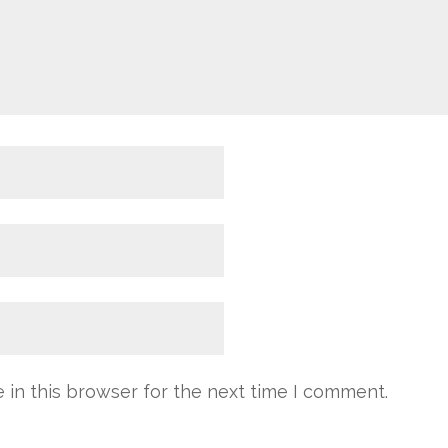
in this browser for the next time I comment.