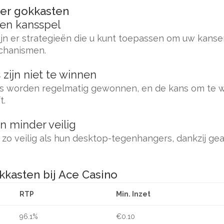
er gokkasten
een kansspel
zijn er strategieën die u kunt toepassen om uw kans
chanismen.
zijn niet te winnen
ots worden regelmatig gewonnen, en de kans om te wi
t.
n minder veilig
zo veilig als hun desktop-tegenhangers, dankzij g
kkasten bij Ace Casino
RTP
Min. Inzet
96.1%
€0.10