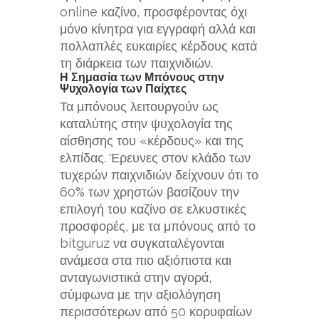
online καζίνο, προσφέροντας όχι
μόνο κίνητρα για εγγραφή αλλά και
πολλαπλές ευκαιρίες κέρδους κατά
τη διάρκεια των παιχνιδιών.
Η Σημασία των Μπόνους στην
Ψυχολογία των Παίχτες
Τα μπόνους λειτουργούν ως
καταλύτης στην ψυχολογία της
αίσθησης του «κέρδους» και της
ελπίδας. Έρευνες στον κλάδο των
τυχερών παιχνιδιών δείχνουν ότι το
60% των χρηστών βασίζουν την
επιλογή του καζίνο σε ελκυστικές
προσφορές, με τα
μπόνους από το
bitguruz
να συγκαταλέγονται
ανάμεσα στα πιο αξιόπιστα και
ανταγωνιστικά στην αγορά,
σύμφωνα με την αξιολόγηση
περισσότερων από 50 κορυφαίων