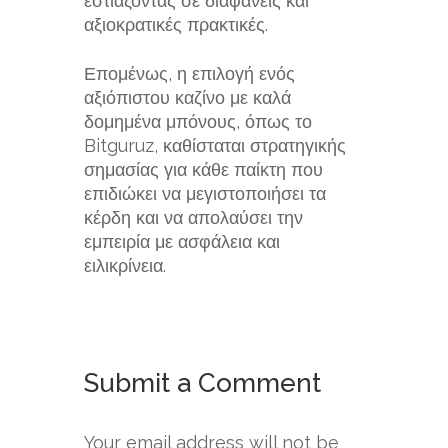
εστιάζοντας σε διαφανείς και
αξιοκρατικές πρακτικές.
Επομένως, η επιλογή ενός
αξιόπιστου καζίνο με καλά
δομημένα μπόνους, όπως το
Bitguruz, καθίσταται στρατηγικής
σημασίας για κάθε παίκτη που
επιδιώκει να μεγιστοποιήσει τα
κέρδη και να απολαύσει την
εμπειρία με ασφάλεια και
ειλικρίνεια.
Submit a Comment
Your email address will not be