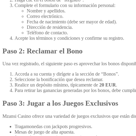
Complete el formulario con su información personal:
Nombre y apellidos.
Correo electrónico.
Fecha de nacimiento (debe ser mayor de edad).
Dirección de residencia.
Teléfono de contacto.
Acepte los términos y condiciones y confirme su registro.
Paso 2: Reclamar el Bono
Una vez registrado, el siguiente paso es aprovechar los bonos disponi
Acceda a su cuenta y dirígete a la sección de “Bonos”.
Seleccione la bonificación que desea reclamar.
Realice un depósito mínimo, típicamente de
20 EUR
.
Para retirar las ganancias generadas por los bonos, debe cumplir
Paso 3: Jugar a los Juegos Exclusivos
Mzansi Casino ofrece una variedad de juegos exclusivos que están dis
Tragamonedas con jackpots progresivos.
Mesas de juego de alta apuesta.