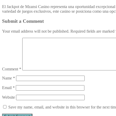
El Jackpot de Mzansi Casino representa una oportunidad excepcional 
variedad de juegos exclusivos, este casino se posiciona como una opc
Submit a Comment
Your email address will not be published.
Required fields are marked
Comment
*
Name
*
Email
*
Website
Save my name, email, and website in this browser for the next ti