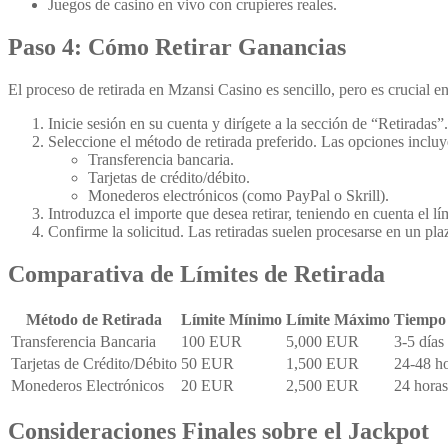
Juegos de casino en vivo con crupieres reales.
Paso 4: Cómo Retirar Ganancias
El proceso de retirada en Mzansi Casino es sencillo, pero es crucial e
Inicie sesión en su cuenta y dirígete a la sección de “Retiradas”.
Seleccione el método de retirada preferido. Las opciones incluy
Transferencia bancaria.
Tarjetas de crédito/débito.
Monederos electrónicos (como PayPal o Skrill).
Introduzca el importe que desea retirar, teniendo en cuenta el 
Confirme la solicitud. Las retiradas suelen procesarse en un pl
Comparativa de Límites de Retirada
Método de Retirada
Límite Mínimo
Límite Máximo
Tiempo 
Transferencia Bancaria
100 EUR
5,000 EUR
3-5 días
Tarjetas de Crédito/Débito
50 EUR
1,500 EUR
24-48 h
Monederos Electrónicos
20 EUR
2,500 EUR
24 horas
Consideraciones Finales sobre el Jackpot