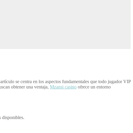
artículo se centra en los aspectos fundamentales que todo jugador VIP
buscan obtener una ventaja,
Mzansi casino
ofrece un entorno
s disponibles.