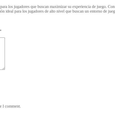
para los jugadores que buscan maximizar su experiencia de juego. Con 
ión ideal para los jugadores de alto nivel que buscan un entorno de j
*
me I comment.