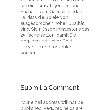
um eine umsatzgenerierende
Sache als um Genuss handelt.
Ja, dass die Spiele von
ausgesprochen hoher Qualität
sind. Sie müssen mindestens das
25-fache setzen, damit Sie
bequem und sicher Geld
einzahlen und auszahlen
können.
Submit a Comment
Your email address will not be
published.
Required fields are