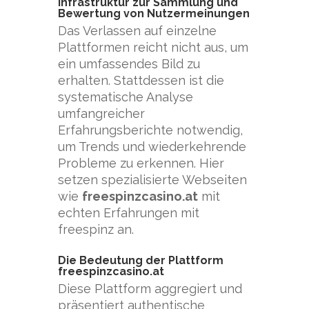
Infrastruktur zur Sammlung und
Bewertung von Nutzermeinungen
Das Verlassen auf einzelne
Plattformen reicht nicht aus, um
ein umfassendes Bild zu
erhalten. Stattdessen ist die
systematische Analyse
umfangreicher
Erfahrungsberichte notwendig,
um Trends und wiederkehrende
Probleme zu erkennen. Hier
setzen spezialisierte Webseiten
wie
freespinzcasino.at
mit
echten Erfahrungen mit
freespinz an.
Die Bedeutung der Plattform
freespinzcasino.at
Diese Plattform aggregiert und
präsentiert authentische