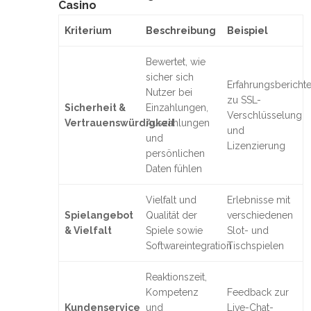
Casino
Kriterium
Beschreibung
Beispiel
Bewertet, wie
sicher sich
Erfahrungsbericht
Nutzer bei
zu SSL-
Sicherheit &
Einzahlungen,
Verschlüsselung
Vertrauenswürdigkeit
Auszahlungen
und
und
Lizenzierung
persönlichen
Daten fühlen
Vielfalt und
Erlebnisse mit
Spielangebot
Qualität der
verschiedenen
& Vielfalt
Spiele sowie
Slot- und
Softwareintegration
Tischspielen
Reaktionszeit,
Kompetenz
Feedback zur
Kundenservice
und
Live-Chat-