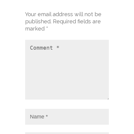
Your email address will not be
published.
Required fields are
marked
*