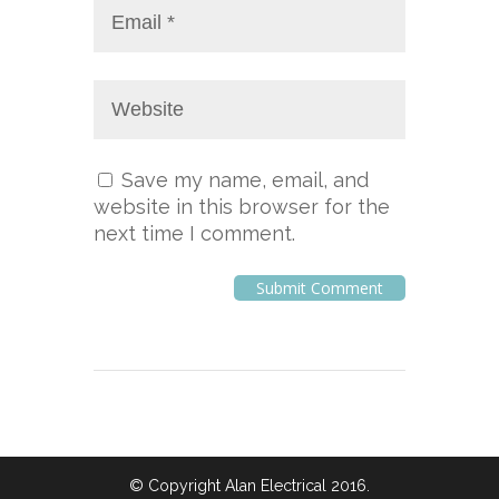
Save my name, email, and
website in this browser for the
next time I comment.
© Copyright Alan Electrical 2016.