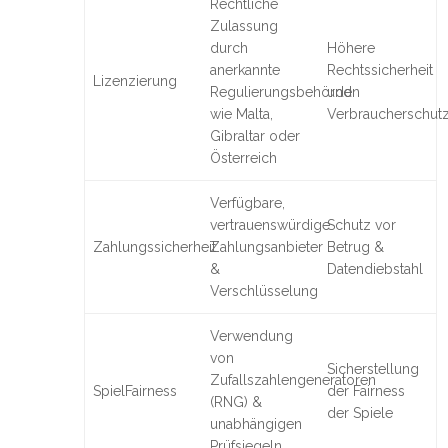
Rechtliche
Zulassung
durch
Höhere
anerkannte
Rechtssicherheit
Lizenzierung
Regulierungsbehörden
und
wie Malta,
Verbraucherschut
Gibraltar oder
Österreich
Verfügbare,
vertrauenswürdige
Schutz vor
Zahlungssicherheit
Zahlungsanbieter
Betrug &
&
Datendiebstahl
Verschlüsselung
Verwendung
von
Sicherstellung
Zufallszahlengeneratoren
SpielFairness
der Fairness
(RNG) &
der Spiele
unabhängigen
Prüfsiegeln