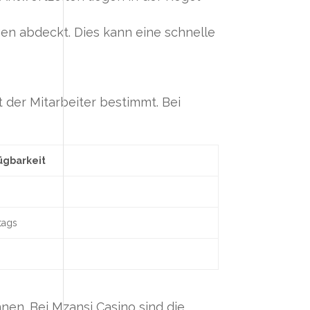
gen abdeckt. Dies kann eine schnelle
t der Mitarbeiter bestimmt. Bei
ügbarkeit
tags
nen. Bei Mzansi Casino sind die