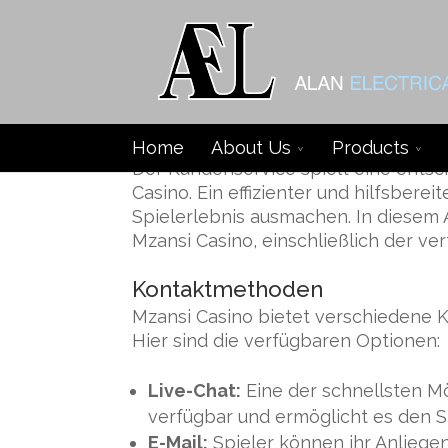
Wie funktioniert der Kun
Home
About Us
Products
Der Kundenservice spielt eine entsc
Casino. Ein effizienter und hilfsbe
Spielerlebnis ausmachen. In diesem A
Mzansi Casino, einschließlich der v
Kontaktmethoden
Mzansi Casino bietet verschiedene K
Hier sind die verfügbaren Optionen:
Live-Chat:
Eine der schnellsten Mö
verfügbar und ermöglicht es den S
E-Mail:
Spieler können ihr Anliegen