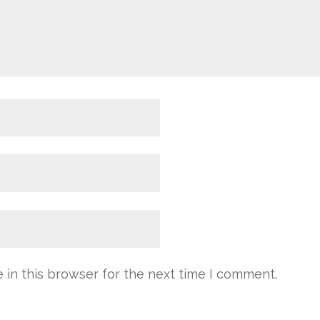
in this browser for the next time I comment.