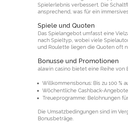
Spielerlebnis verbessert. Die Schalt
ansprechend, was für ein immersives 
Spiele und Quoten
Das Spielangebot umfasst eine Vielz
nach Spieltyp, wobei viele Spielaut
und Roulette liegen die Quoten oft n
Bonusse und Promotionen
alawin casino bietet eine Reihe von
Willkommensbonus: Bis zu 100 % auf
Wöchentliche Cashback-Angebote: B
Treueprogramme: Belohnungen für 
Die Umsatzbedingungen sind im Verg
Bonusbeträge.