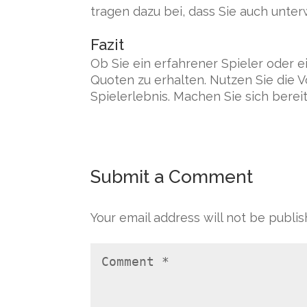
tragen dazu bei, dass Sie auch unt
Fazit
Ob Sie ein erfahrener Spieler oder 
Quoten zu erhalten. Nutzen Sie die 
Spielerlebnis. Machen Sie sich bere
Submit a Comment
Your email address will not be publis