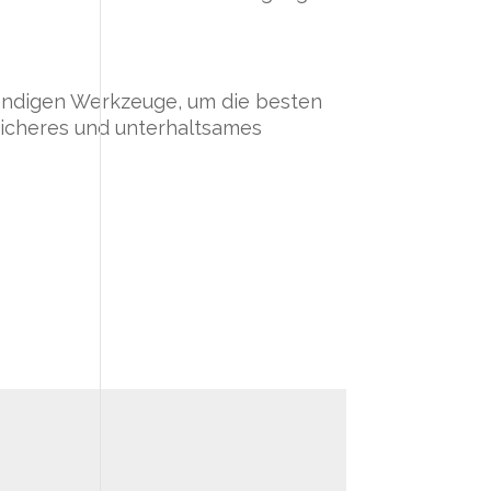
twendigen Werkzeuge, um die besten
 sicheres und unterhaltsames