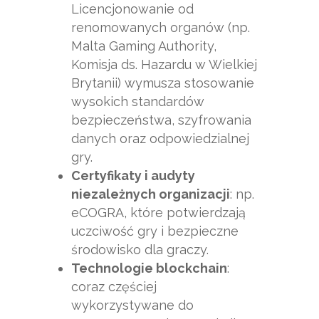
Licencjonowanie od
renomowanych organów (np.
Malta Gaming Authority,
Komisja ds. Hazardu w Wielkiej
Brytanii) wymusza stosowanie
wysokich standardów
bezpieczeństwa, szyfrowania
danych oraz odpowiedzialnej
gry.
Certyfikaty i audyty
niezależnych organizacji
: np.
eCOGRA, które potwierdzają
uczciwość gry i bezpieczne
środowisko dla graczy.
Technologie blockchain
:
coraz częściej
wykorzystywane do