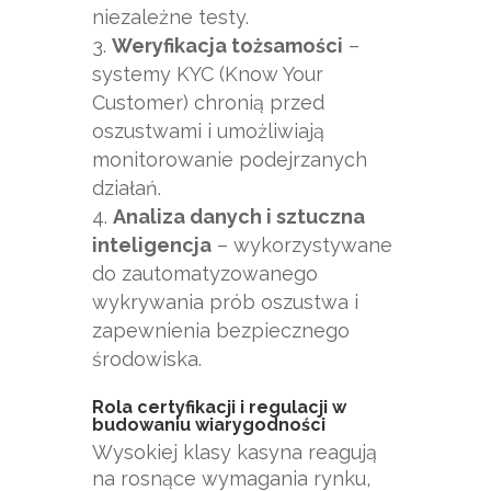
niezależne testy.
Weryfikacja tożsamości
–
systemy KYC (Know Your
Customer) chronią przed
oszustwami i umożliwiają
monitorowanie podejrzanych
działań.
Analiza danych i sztuczna
inteligencja
– wykorzystywane
do zautomatyzowanego
wykrywania prób oszustwa i
zapewnienia bezpiecznego
środowiska.
Rola certyfikacji i regulacji w
budowaniu wiarygodności
Wysokiej klasy kasyna reagują
na rosnące wymagania rynku,