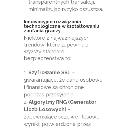
transparentnych transakcji,
minimalizując ryzyko oszustwa.
Innowacyjne rozwiązania
technologiczne w kształtowaniu
zaufania graczy
Niektóre z najważniejszych
trendów, które zapewniają
wyższy standard
bezpieczeństwa to:
Szyfrowanie SSL
–
gwarantujące, że dane osobowe
i finansowe są chronione
podczas przesyłania.
Algorytmy RNG (Generator
Liczb Losowych)
–
zapewniające uczciwe i losowe
wyniki, potwierdzone przez