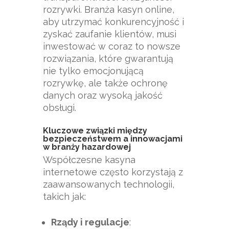
rozrywki. Branża kasyn online,
aby utrzymać konkurencyjność i
zyskać zaufanie klientów, musi
inwestować w coraz to nowsze
rozwiązania, które gwarantują
nie tylko emocjonującą
rozrywkę, ale także ochronę
danych oraz wysoką jakość
obsługi.
Kluczowe związki między
bezpieczeństwem a innowacjami
w branży hazardowej
Współczesne kasyna
internetowe często korzystają z
zaawansowanych technologii,
takich jak:
Rządy i regulacje
: