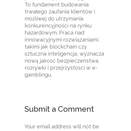
To fundament budowania
trwałego zaufania klientów i
możliwej do utrzymania
konkurencyjności na rynku
hazardowym. Praca nad
innowacyjnymi rozwiązaniami,
takimi jak blockchain czy
sztuczna inteligencja, wyznacza
nową jakość bezpieczeństwa,
rozrywki i przejrzystości w e-
gamblingu.
Submit a Comment
Your email address will not be