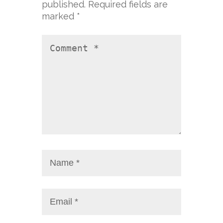
published.
Required fields are
marked
*