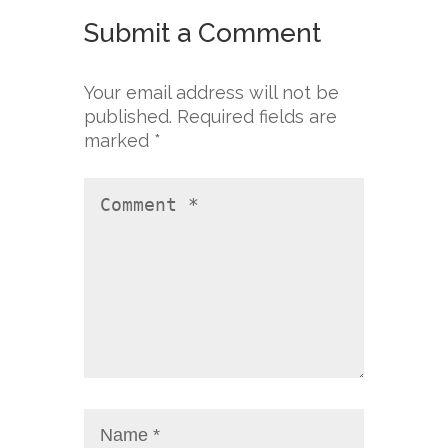
Submit a Comment
Your email address will not be
published.
Required fields are
marked
*