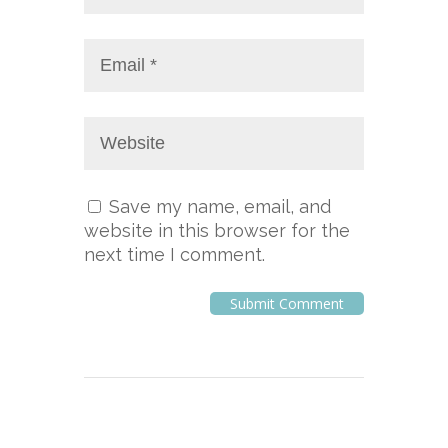
Save my name, email, and
website in this browser for the
next time I comment.