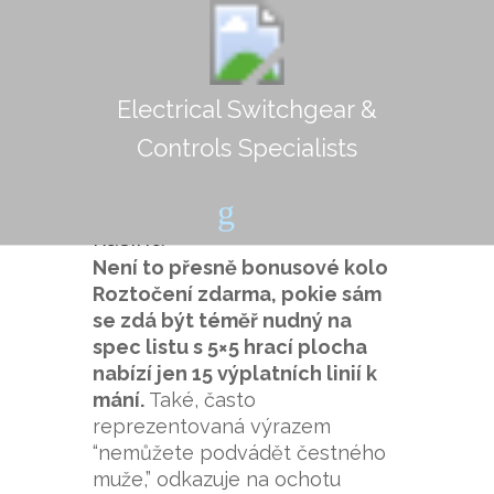
Electrical Switchgear &
Zahraniční Kasina
Controls Specialists
Jak hrát ruskou ruletu v
kasinu
Není to přesně bonusové kolo
Roztočení zdarma, pokie sám
se zdá být téměř nudný na
spec listu s 5×5 hrací plocha
nabízí jen 15 výplatních linií k
mání.
Také, často
reprezentovaná výrazem
“nemůžete podvádět čestného
muže,” odkazuje na ochotu