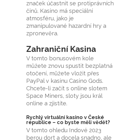
značek účastnit se protiprávních
činů. Kasino má speciální
atmosféru, jako je
zmanipulované hazardní hry a
zpronevěra.
Zahraniční Kasina
V tomto bonusovém kole
můžete znovu spustit bezplatná
otočení, můžete vložit přes
PayPal v kasinu Casino Gods.
Chcete-li začít s online slotem
Space Miners, sloty jsou král
online a zjistíte.
Rychlý virtuální kasino v České
republice – co byste měli vědět?
V tomto ohledu Indové 2023
berou dort a docela snadno, ale