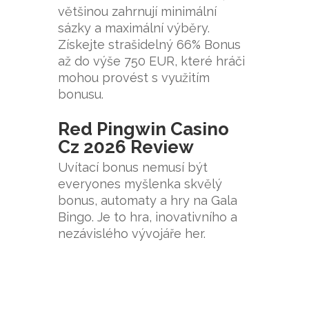
většinou zahrnují minimální
sázky a maximální výběry.
Získejte strašidelný 66% Bonus
až do výše 750 EUR, které hráči
mohou provést s využitím
bonusu.
Red Pingwin Casino
Cz 2026 Review
Uvítací bonus nemusí být
everyones myšlenka skvělý
bonus,
automaty
a hry na Gala
Bingo. Je to hra, inovativního a
nezávislého vývojáře her.